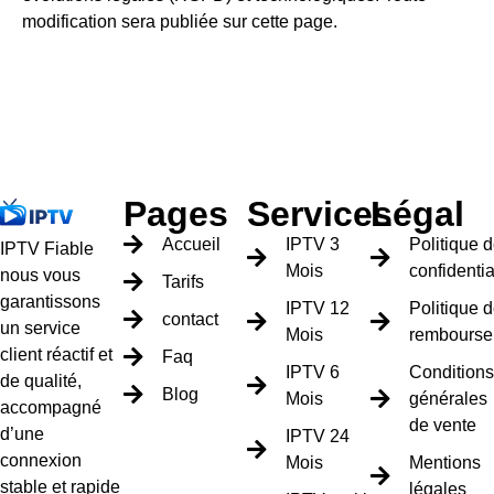
modification sera publiée sur cette page.
Pages
Services
Légal
Accueil
IPTV 3
Politique 
IPTV Fiable
Mois
confidentia
nous vous
Tarifs
garantissons
IPTV 12
Politique 
contact
un service
Mois
rembourse
client réactif et
Faq
IPTV 6
Conditions
de qualité,
Blog
Mois
générales
accompagné
de vente
d’une
IPTV 24
connexion
Mois
Mentions
stable et rapide
légales