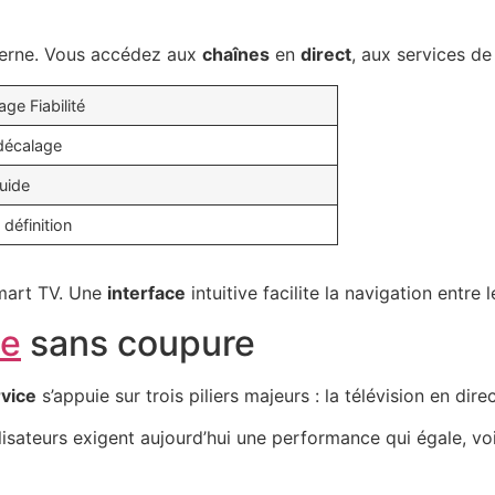
oderne. Vous accédez aux
chaînes
en
direct
, aux services d
ge Fiabilité
décalage
luide
définition
mart TV. Une
interface
intuitive facilite la navigation entre
le
sans coupure
vice
s’appuie sur trois piliers majeurs : la télévision en di
lisateurs exigent aujourd’hui une performance qui égale, voi